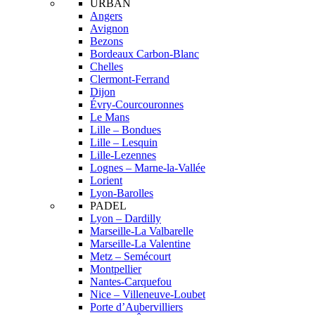
URBAN
Angers
Avignon
Bezons
Bordeaux Carbon-Blanc
Chelles
Clermont-Ferrand
Dijon
Évry-Courcouronnes
Le Mans
Lille – Bondues
Lille – Lesquin
Lille-Lezennes
Lognes – Marne-la-Vallée
Lorient
Lyon-Barolles
PADEL
Lyon – Dardilly
Marseille-La Valbarelle
Marseille-La Valentine
Metz – Semécourt
Montpellier
Nantes-Carquefou
Nice – Villeneuve-Loubet
Porte d’Aubervilliers