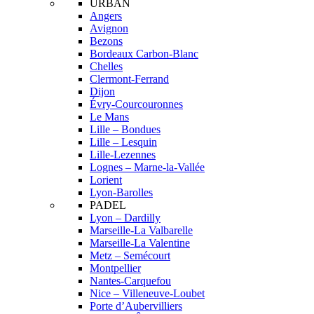
URBAN
Angers
Avignon
Bezons
Bordeaux Carbon-Blanc
Chelles
Clermont-Ferrand
Dijon
Évry-Courcouronnes
Le Mans
Lille – Bondues
Lille – Lesquin
Lille-Lezennes
Lognes – Marne-la-Vallée
Lorient
Lyon-Barolles
PADEL
Lyon – Dardilly
Marseille-La Valbarelle
Marseille-La Valentine
Metz – Semécourt
Montpellier
Nantes-Carquefou
Nice – Villeneuve-Loubet
Porte d’Aubervilliers